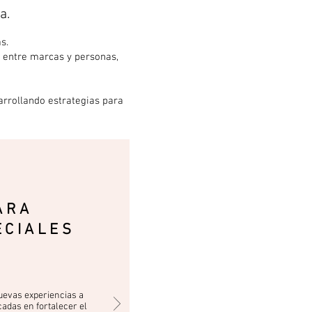
a.
s.
 entre marcas y personas,
arrollando estrategias para
ARA
ECIALES
evas experiencias a
adas en fortalecer el